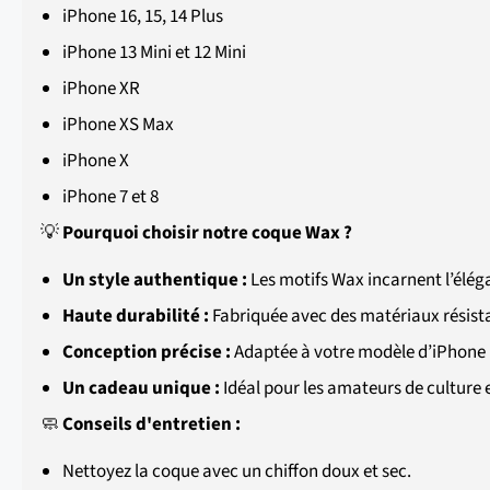
iPhone
16, 15, 14 Plus
iPhone 13 Mini et 12 Mini
iPhone XR
iPhone XS Max
iPhone X
iPhone
7 et 8
💡
Pourquoi choisir notre coque Wax ?
Un style authentique :
Les motifs Wax incarnent l’élégan
Haute durabilité :
Fabriquée avec des matériaux résista
Conception précise :
Adaptée à votre modèle d’iPhone po
Un cadeau unique :
Idéal pour les amateurs de culture e
🧼
Conseils d'entretien :
Nettoyez la coque avec un chiffon doux et sec.