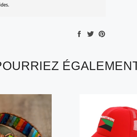
ides.
Partager
Tweeter
Épingler
sur
sur
sur
Facebook
Twitter
Pinterest
POURRIEZ ÉGALEMENT