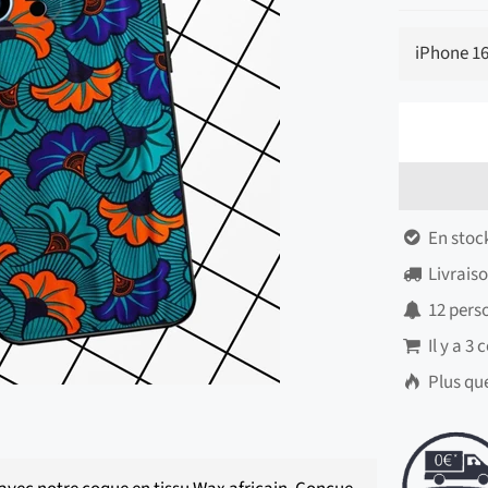
En stock

Livrais

12
pers

Il y a
3
c

Plus qu
