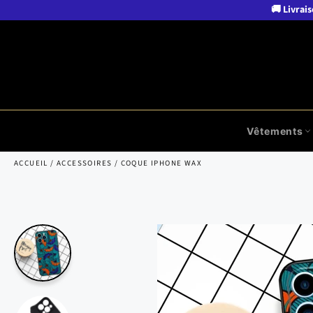
Passer
🚚 Livrais
au
contenu
Vêtements
ACCUEIL
/
ACCESSOIRES
/
COQUE IPHONE WAX